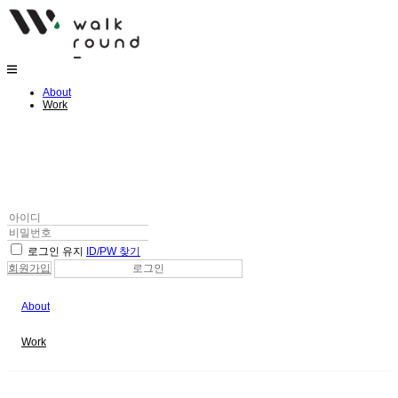
메
뉴
건
너
뛰
기
About
Work
로그인 유지
ID/PW 찾기
회원가입
로그인
About
Work